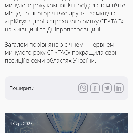
минулого року компанія посідала там п’яте
місце, то цьогоріч вже друге. І замкнула
«трійку» лідерів страхового ринку СГ «ТАС»
на Київщині та Дніпропетровщині.
Загалом порівняно з січнем – червнем
минулого року СГ «ТАС» покращила свої
позиції в семи областях України.
Поширити
4 Сер, 2026