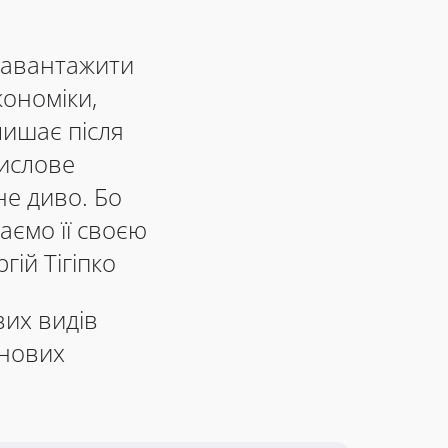
завантажити
кономіки,
лишає після
мислове
не диво. Бо
аємо її своєю
ій Тігіпко
вих видів
 нових