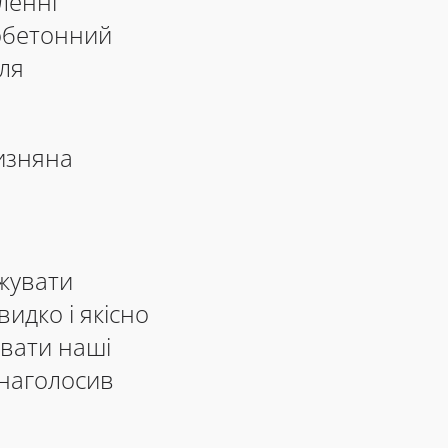
вленні
тобетонний
для
чизняна
джувати
идко і якісно
увати наші
 наголосив