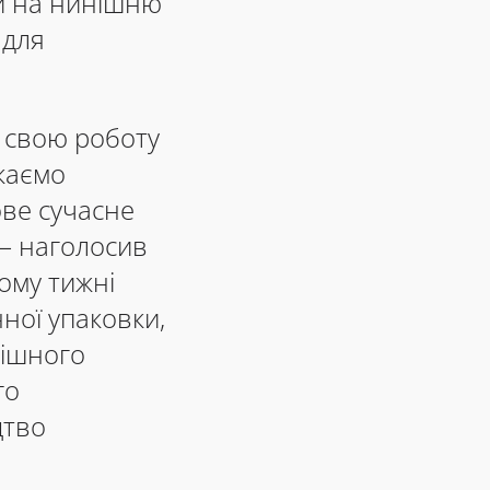
и на нинішню
 для
 свою роботу
укаємо
ове сучасне
– наголосив
ьому тижні
ної упаковки,
пішного
го
цтво