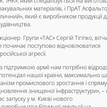
К. ІНК», який спеціалізується на вигото
пакувальних матеріалів, і ПрАТ Асфаль
личний», який є виробником продукції 
удівництва.
кціонер Групи «ТАС» Сергій Тігіпко, віт
же починає поступово відновлюватися
російської агресії.
з підтримкою армії нам потрібно відро
отенціал нашої країни, максимально шв
ханізм промислового зростання і спрям
дновлення знищеної інфраструктури», –
час запуску у м. Києві нового
виробництва бітумної емульсії на