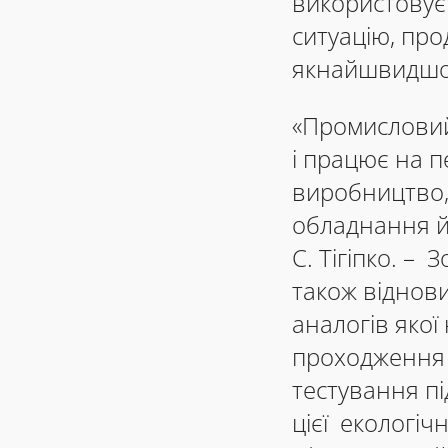
використовує
ситуацію, про
якнайшвидшог
«Промисловий
і працює на п
виробництво,
обладнання й
С. Тігіпко. –
також віднови
аналогів якої
проходження 
тестування п
цієї екологіч