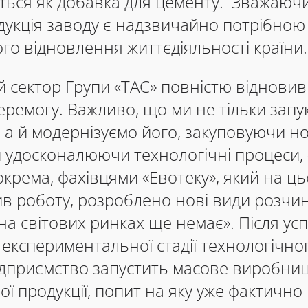
ться як добавка для цементу. Зважаюч
дукція заводу є надзвичайно потрібною
о відновлення життєдіяльності країни.
 сектор Групи «ТАС» повністю відновив
еремогу. Важливо, що ми не тільки зап
 а й модернізуємо його, закуповуючи н
 удосконалюючи технологічні процеси, 
 Зокрема, фахівцями «Евотеку», який на ц
в роботу, розроблено нові види розчин
 на світових ринках ще немає». Після ус
експериментальної стадії технологічно
ідприємство запустить масове виробни
ної продукції, попит на яку уже фактично