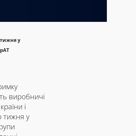
 тижня у
ПрАТ
римку
ть виробничі
країни і
о тижня у
рупи