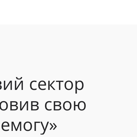
овий
сектор
новив
свою
емогу»