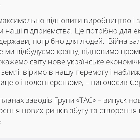
.
максимально відновити виробництво і 
 наші підприємства. Це потрібно для е
держави, потрібно для людей. Війна за
ле ми відбудуємо країну, відновимо про
окажемо світу нове українське економіч
й землі, віримо в нашу перемогу і наближ
ею і волонтерством», – наголосив Серг
ланах заводів Групи «ТАС» – випуск но
воєння нових ринків збуту та створення
ь