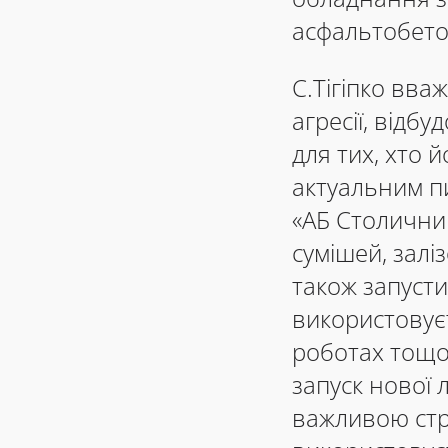
асфальтобето
С.Тігіпко вваж
агресії, відб
для тих, хто 
актуальним п
«АБ Столични
сумішей, залі
також запусти
використовуєт
роботах тощо
запуск нової 
важливою стр