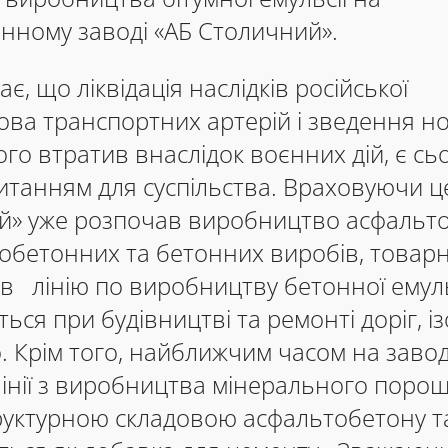
нному заводі «АБ Столичний».
ає, що ліквідація наслідків російської
удова транспортних артерій і зведення н
його втратив внаслідок воєнних дій, є сь
итанням для суспільства. Враховуючи ц
й» уже розпочав виробництво асфальт
зобетонних та бетонних виробів, товарн
в лінію по виробництву бетонної емульс
ься при будівництві та ремонті доріг, і
. Крім того, найближчим часом на завод
лінії з виробництва мінерального порош
уктурною складовою асфальтобетону т