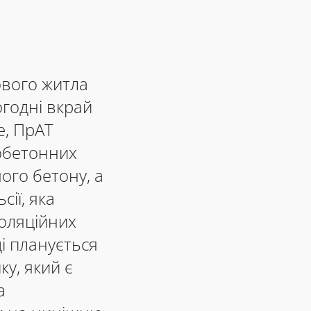
ового житла
огодні вкрай
е, ПрАТ
обетонних
ого бетону, а
ії, яка
золяційних
і планується
ку, який є
а