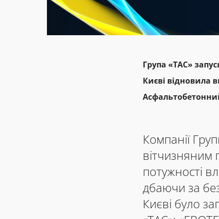
Група «ТАС» запус
Києві
відновила
в
Асфальтобетонний
Компанії Гру
вітчизняним 
потужності вл
дбаючи за без
Києві було з