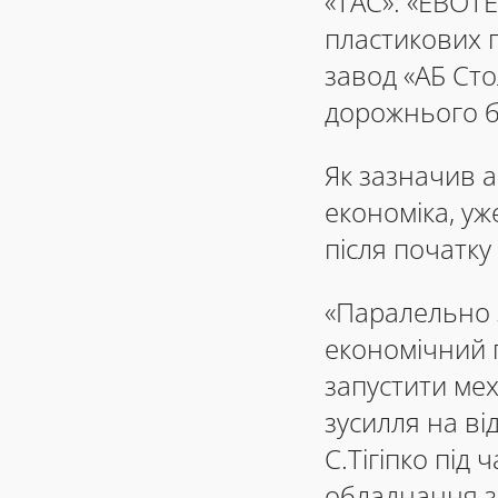
«ТАС»: «ЕВОТЕ
пластикових 
завод «АБ Сто
дорожнього б
Як зазначив а
економіка, у
після початку 
«Паралельно 
економічний п
запустити ме
зусилля на ві
С.Тігіпко під 
обладнання з 