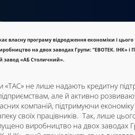
к
ає
власну програму відродження економіки і цього
иробництво на двох заводах Групи
:
“ЕВОТЕК. ІНК» і 
 завод «АБ Столичний».
пи «ТАС» не лише надають кредитну підт
підприємствам, але й активно розвиваю
асних компаній, підтримуючи економіку 
пеку своїх працівників. Так, лише цьог
апущено виробництво на двох заводах Г