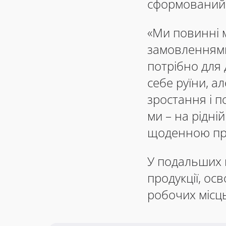
сформований
«Ми повинні 
замовленнями
потрібно для 
себе руїни, а
зростання і п
ми – на рідні
щоденною прац
У подальших п
продукції, ос
робочих місц