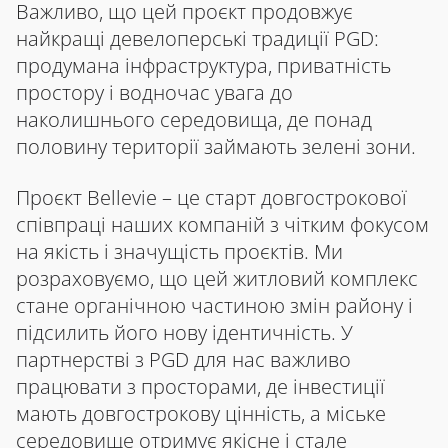
Важливо, що цей проєкт продовжує
найкращі девелоперські традиції PGD:
продумана інфраструктура, приватність
простору і водночас увага до
наколишнього середовища, де понад
половину території займають зелені зони.
Проєкт Bellevie – це старт довгострокової
співпраці наших компаній з чітким фокусом
на якість і значущість проєктів. Ми
розраховуємо, що цей житловий комплекс
стане органічною частиною змін району і
підсилить його нову ідентичність. У
партнерстві з PGD для нас важливо
працювати з просторами, де інвестиції
мають довгострокову цінність, а міське
середовище отримує якісне і стале