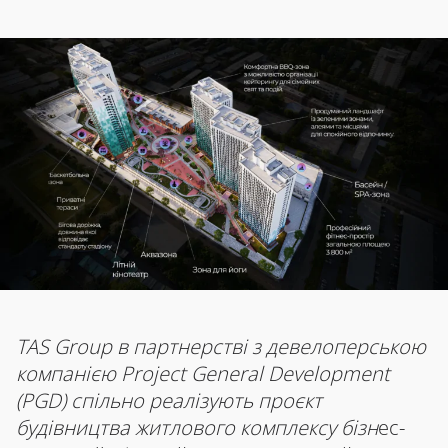
TAS Group в партнерстві з девелоперською
компанією Project General Development
(PGD) спільно реалізують проєкт
будівництва житлового комплексу бізн
ес-