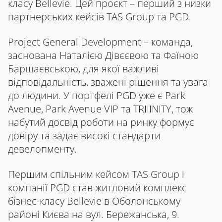
класу Bellevie. Цей проєкт – перший з низки
партнерських кейсів TAS Group та PGD.
Project General Development – команда,
заснована Наталією Дівєєвою та Фаїною
Баршаєвською, для якої важливі
відповідальність, зважені рішення та увага
до людини. У портфелі PGD уже є Park
Avenue, Park Avenue VIP та TRIIINITY, тож
набутий досвід роботи на ринку формує
довіру та задає високі стандарти
девелопменту.
Першим спільним кейсом TAS Group і
компанії PGD cтав житловий комплекс
бізнес-класу Bellevie в Оболонському
районі Києва на вул. Бережанська, 9.