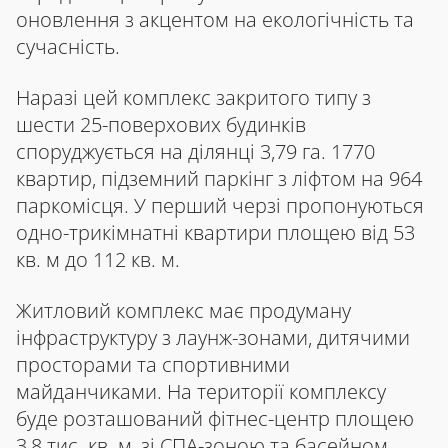
оновлення з акцентом на екологічність та
сучасність.
Наразі цей комплекс закритого типу з
шести 25-поверхових будинків
споруджується на ділянці 3,79 га. 1770
квартир, підземний паркінг з ліфтом на 964
паркомісця. У перший черзі пропонуються
одно-трикімнатні квартири площею від 53
кв. м до 112 кв. м.
Житловий комплекс має продуману
інфраструктуру з лаунж-зонами, дитячими
просторами та спортивними
майданчиками. На території комплексу
буде розташований фітнес-центр площею
3,8 тис. кв. м, зі СПА-зоною та басейном,