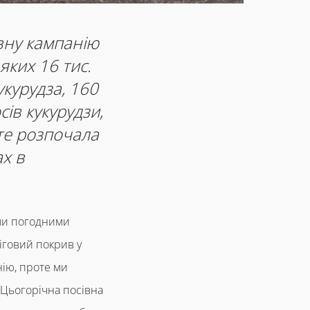
вну кампанію
яких 16 тис.
кукурудза, 160
сів кукурудзи,
те розпочала
х в
ими погодними
іговий покрив у
нію, проте ми
 Цьогорічна посівна