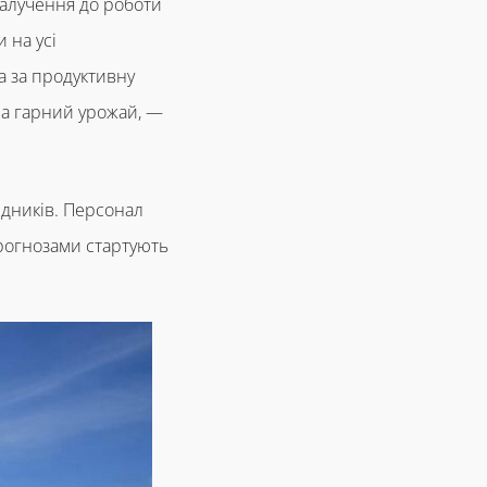
залучення до роботи
 на усі
га за продуктивну
 на гарний урожай, —
кідників. Персонал
прогнозами стартують