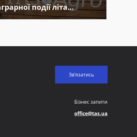
аграрної події літа
UCABevent «УКАБ
Агротехнології 2025».
Зв’язатись
Бізнес запити
office@tas.ua