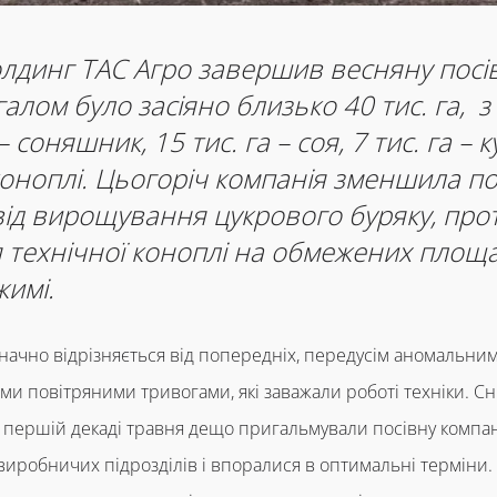
лдинг ТАС Агро завершив весняну посі
галом було засіяно близько 40 тис. га, з 
 соняшник, 15 тис. га – соя, 7 тис. га – 
 коноплі. Цьогоріч компанія зменшила по
від вирощування цукрового буряку, про
технічної коноплі на обмежених площа
жимі.
значно відрізняється від попередніх, передусім аномальн
ми повітряними тривогами, які заважали роботі техніки. Сн
 в першій декаді травня дещо пригальмували посівну компа
виробничих підрозділів і впоралися в оптимальні терміни.