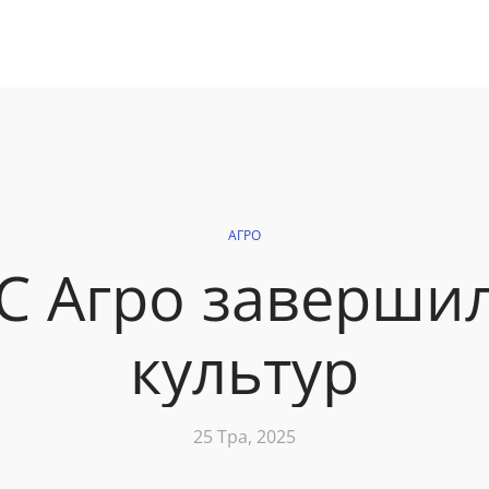
АГРО
С Агро заверши
культур
25 Тра, 2025