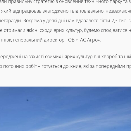
али правильну стратегію з оновлення технічного парку та 
 який відпрацював злагоджено і відповідально, незважаючи
аразди. Зокрема у деякі дні нам вдавалося сіяти 2,3 тис. 
же отримали якісні сходи ярих культур, будемо сподіватися
етнюк, генеральний директор ТОВ «ТАС Агро».
середжені на захисті озимих і ярих культур від хвороб та ш
о поточних робіт – готується до жнив, які за попередніми 