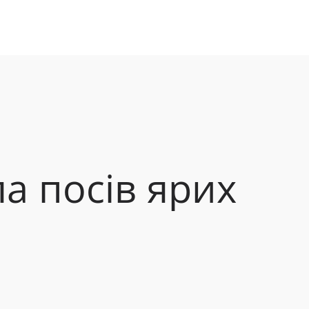
ла посів
ярих