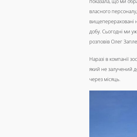
показала, що ми обр
власного персоналу,
вищеперераховані нег
добу. Сьогодні ми у
розповів Олег Запл
Наразі в компанії зо
який не залучений д
через місяць.